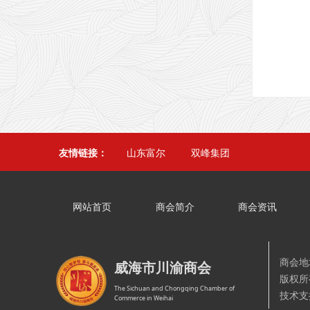
吴贵勇
友情链接：
山东富尔
双峰集团
网站首页
商会简介
商会资讯
商会地
威海市川渝商会
版权
The Sichuan and Chongqing Chamber of
技术支
Commerce in Weihai