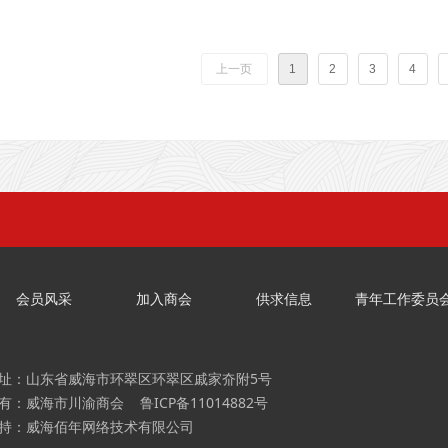
朱毅元
上一页
1
2
3
4
会员风采
加入商会
供求信息
青年工作委员
址：山东省威海市环翠区环翠区戚家夼附5号
所有：威海市川渝商会
鲁ICP备11014882号
持：威海佰年网络技术有限公司