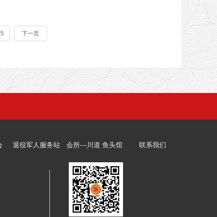
王正洪
5
下一页
会
退役军人服务站
会所—川道 鱼头馆
联系我们