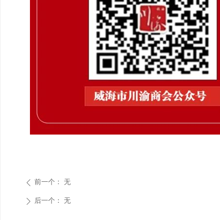
前一个：
无
ꄴ
后一个：
无
ꄲ